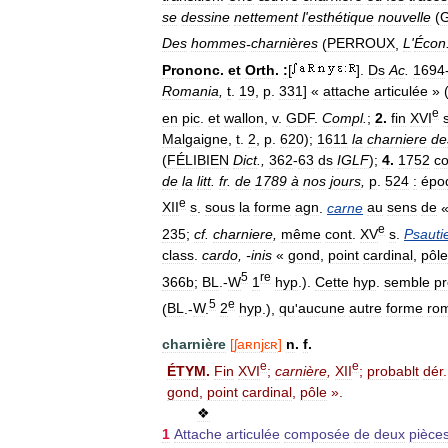
se
dessine
nettement
l
'
esthétique
nouvelle
(
Des
hommes
-
charnières
(
PERROUX
,
L
'
Écon
Prononc
.
et
Orth
.
:
[
].
Ds
Ac
.
1694
Romania
,
t
.
19
,
p
.
331
] «
attache
articulée
» 
e
en
pic
.
et
wallon
,
v
.
GDF
.
Compl
.
;
2
.
fin
XVI
Malgaigne
,
t
.
2
,
p
.
620
);
1611
la
charniere
de
(
FÉLIBIEN
Dict
.,
362
-
63
ds
IGLF
);
4
.
1752
co
de
la
litt
.
fr
.
de
1789
à
nos
jours
,
p
.
524
:
épo
e
XII
s
.
sous
la
forme
agn
.
carne
au
sens
de
e
235
;
cf
.
charniere
,
même
cont
.
XV
s
.
Psauti
class
.
cardo
, -
inis
«
gond
,
point
cardinal
,
pôle
5
re
366b
;
BL
.-
W
1
hyp
.).
Cette
hyp
.
semble
pr
5
e
(
BL
.-
W
.
2
hyp
.),
qu
'
aucune
autre
forme
ro
charnière
[
ʃaʀnjɛʀ
]
n
.
f
.
e
e
ÉTYM
.
Fin
XVI
;
carnière
,
XII
;
probablt
dér
gond
,
point
cardinal
,
pôle
».
❖
1
Attache
articulée
composée
de
deux
pièce