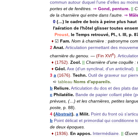
commun
autour
duquel
l
'
une
d
'
elles
au
moin
portes
et
de
fenêtres
.
⇒
Gond
,
penture
.
||
C
de
la
charnière
qui
entre
dans
l
'
autre
.
⇒
Mâl
0
(…)
le
cadre
de
bois
à
peine
plus
haut
l
'
aération
de
l
'
hôtel
glisser
toutes
ensem
Proust
,
le
Temps
retrouvé
,
Pl
.,
t
.
III
,
p
.
8
♦
☑
Fam
.
Nom
à
charnière
:
patronyme
com
2
Anat
.
Articulation
permettant
des
mouveme
e
charnière
du
genou
.
—
(
Fin
XVI
).
Articulatio
♦
(
1752
).
Zool
.
||
Charnière
d
'
une
coquille
:
♦
Géol
.
Axe
(
d
'
un
synclinal
,
d
'
un
anticlinal
).
|
3
a
(
1676
).
Techn
.
Outil
de
graveur
sur
pierr
➪
tableau
Noms
d
'
appareils
.
b
Reliure
.
Articulation
du
dos
et
des
plats
da
c
Philatélie
.
Bande
de
papier
collant
pliée
(
p
prévues
, (…)
et
les
charnières
,
petites
langue
poste
,
p
.
88
).
4
(
Abstrait
).
a
Milit
.
Point
du
front
où
s
'
artic
b
Point
délicat
et
primordial
qui
conditionne
t
de
deux
époques
.
♦
(
1936
).
En
appos
.
Intermédiaire
.
||
Œuvre