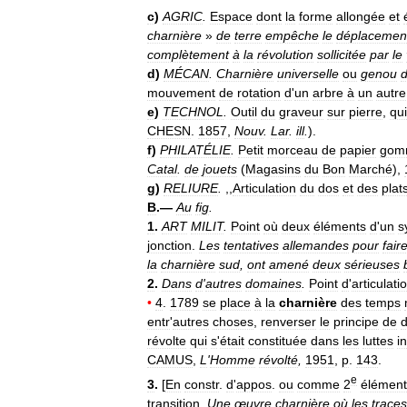
c
)
AGRIC
.
Espace
dont
la
forme
allongée
et
charnière
»
de
terre
empêche
le
déplacemen
complètement
à
la
révolution
sollicitée
par
le
d
)
MÉCAN
.
Charnière
universelle
ou
genou
mouvement
de
rotation
d
'
un
arbre
à
un
autre
e
)
TECHNOL
.
Outil
du
graveur
sur
pierre
,
qui
CHESN
.
1857
,
Nouv
.
Lar
.
ill
.
).
f
)
PHILATÉLIE
.
Petit
morceau
de
papier
gom
Catal
.
de
jouets
(
Magasins
du
Bon
Marché
),
g
)
RELIURE
.
,,
Articulation
du
dos
et
des
plat
B
.—
Au
fig
.
1
.
ART
MILIT
.
Point
où
deux
éléments
d
'
un
s
jonction
.
Les
tentatives
allemandes
pour
fair
la
charnière
sud
,
ont
amené
deux
sérieuses
2
.
Dans
d
'
autres
domaines
.
Point
d
'
articulati
•
4
.
1789
se
place
à
la
charnière
des
temps
entr
'
autres
choses
,
renverser
le
principe
de
d
révolte
qui
s
'
était
constituée
dans
les
luttes
i
CAMUS
,
L
'
Homme
révolté
,
1951
,
p
.
143
.
e
3
.
[
En
constr
.
d
'
appos
.
ou
comme
2
élément
transition
.
Une
œuvre
charnière
où
les
traces