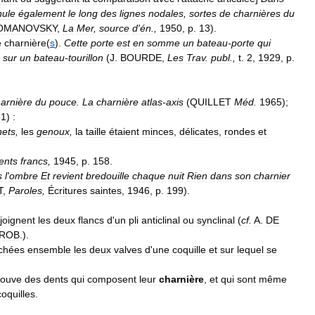
nule
également
le
long
des
lignes
nodales
,
sortes
de
charnières
du
OMANOVSKY
,
La
Mer
,
source
d
'
én
.,
1950
,
p
.
13
).
e
charnière
(
s
).
Cette
porte
est
en
somme
un
bateau
-
porte
qui
sur
un
bateau
-
tourillon
(
J
.
BOURDE
,
Les
Trav
.
publ
.,
t
.
2
,
1929
,
p
.
arnière
du
pouce
.
La
charnière
atlas
-
axis
(
QUILLET
Méd
.
1965
);
71
)
:
nets
,
les
genoux
,
la
taille
étaient
minces
,
délicates
,
rondes
et
ents
francs
,
1945
,
p
.
158
.
s
l
'
ombre
Et
revient
bredouille
chaque
nuit
Rien
dans
son
charnier
T
,
Paroles
,
Écritures
saintes
,
1946
,
p
.
199
).
joignent
les
deux
flancs
d
'
un
pli
anticlinal
ou
synclinal
(
cf
.
A
.
DE
ROB
.).
achées
ensemble
les
deux
valves
d
'
une
coquille
et
sur
lequel
se
rouve
des
dents
qui
composent
leur
charnière
,
et
qui
sont
même
coquilles
.