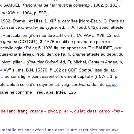
G
.
SAMUEL
,
Panorama
de
l
'
art
musical
contemp
.,
1962
,
p
.
181
).
e
.
du
XX
s
.,
1964
,
p
.
557
).
e
-
1932
.
Étymol
.
et
Hist
.
1
.
XII
s
.
carnière
[
Nord
-
Est
,
v
.
G
.
Paris
ds
(
Naissance
chevalier
au
cygne
,
éd
.
H
.
A
.
Todd
,
842
),
spéc
.
attesté
s
. «
articulation
(
d
'
un
membre
artificiel
) » (
A
.
PARÉ
,
XVII
,
12
,
éd
.
s
genoux
(
COTGR
.);
3
.
1676
«
outil
de
graveur
en
pierre
»
nchyliologie
(
Tr
év
.)
;
5
.
1936
fig
.
en
apposition
(
THIBAUDET
,
Hist
.
ques
-
charnières
).
Prob
.
dér
.
de
l
'
a
.
fr
.
charne
attesté
au
début
du
«
pivot
,
pilier
» (
Psautier
Oxford
,
éd
.
Fr
.
Michel
,
Cantium
Annae
,
p
.
e
er
XV
s
.,
ms
.
B
.
N
.
15370
,
f
°
182
ds
GDF
.
Compl
.
)
issu
du
lat
.
»
au
sens
fig
. «
point
essentiel
,
élément
capital
» (
FEW
t
.
1
,
p
.
éférable
à
celle
d
'
un
étymon
lat
.
vulg
.
cardinaria
dér
.
de
cardo
mane
ne
confirme
.
Fréq
.
abs
.
littér
.
:
126
.
.
de
l
'
anc
.
franç
.
charne
«
pivot
,
pilier
»,
du
lat
.
class
.
cardo
, -
inis
«
s
métalliques
enclavées
l
'
une
dans
l
'
autre
et
réunies
par
un
axe