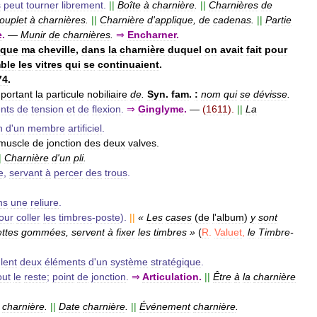
s
peut
tourner
librement
.
||
Boîte
à
charnière
.
||
Charnières
de
ouplet
à
charnières
.
||
Charnière
d
'
applique
,
de
cadenas
.
||
Partie
e
.
—
Munir
de
charnières
.
⇒
Encharner
.
que
ma
cheville
,
dans
la
charnière
duquel
on
avait
fait
pour
ble
les
vitres
qui
se
continuaient
.
74
.
portant
la
particule
nobiliaire
de
.
Syn
.
fam
.
:
nom
qui
se
dévisse
.
nts
de
tension
et
de
flexion
.
⇒
Ginglyme
.
—
(
1611
).
||
La
n
d
'
un
membre
artificiel
.
muscle
de
jonction
des
deux
valves
.
|
Charnière
d
'
un
pli
.
e
,
servant
à
percer
des
trous
.
ns
une
reliure
.
our
coller
les
timbres
-
poste
).
||
«
Les
cases
(
de
l
'
album
)
y
sont
ttes
gommées
,
servent
à
fixer
les
timbres
»
(
R
.
Valuet
,
le
Timbre
-
ulent
deux
éléments
d
'
un
système
stratégique
.
out
le
reste
;
point
de
jonction
.
⇒
Articulation
.
||
Être
à
la
charnière
charnière
.
||
Date
charnière
.
||
Événement
charnière
.