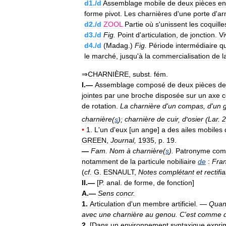
d1
./
d
Assemblage
mobile
de
deux
pièces
en
forme
pivot
.
Les
charnières
d
'
une
porte
d
'
ar
d2
./
d
ZOOL
Partie
où
s
'
unissent
les
coquille
d3
./
d
Fig
.
Point
d
'
articulation
,
de
jonction
.
Vi
d4
./
d
(
Madag
.)
Fig
.
Période
intermédiaire
qu
le
marché
,
jusqu
'
à
la
commercialisation
de
l
⇒
CHARNIÈRE
,
subst
.
fém
.
I
.—
Assemblage
composé
de
deux
pièces
de
jointes
par
une
broche
disposée
sur
un
axe
de
rotation
.
La
charnière
d
'
un
compas
,
d
'
un
charnière
(
s
);
charnière
de
cuir
,
d
'
osier
(
Lar
.
2
•
1
.
L
'
un
d
'
eux
[
un
ange
]
a
des
ailes
mobiles
GREEN
,
Journal
,
1935
,
p
.
19
.
—
Fam
.
Nom
à
charnière
(
s
).
Patronyme
com
notamment
de
la
particule
nobiliaire
de
:
Fran
(
cf
.
G
.
ESNAULT
,
Notes
complétant
et
rectifi
II
.—
[
P
.
anal
.
de
forme
,
de
fonction
]
A
.—
Sens
concr
.
1
.
Articulation
d
'
un
membre
artificiel
. —
Qua
avec
une
charnière
au
genou
.
C
'
est
comme
2
.
[
Dans
un
environnement
syntaxique
expri