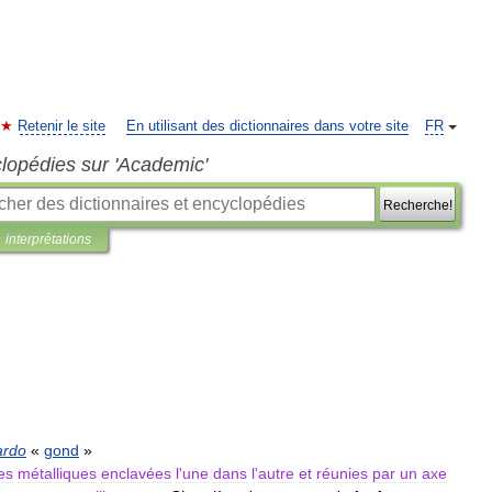
Retenir le site
En utilisant des dictionnaires dans votre site
FR
clopédies sur 'Academic'
Recherche!
interprétations
ardo
«
gond
»
es
métalliques
enclavées
l
'
une
dans
l
'
autre
et
réunies
par
un
axe