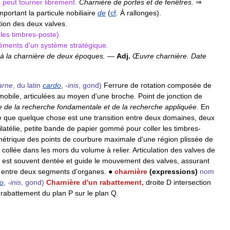
s
peut
tourner
librement
.
Charnière
de
portes
et
de
fenêtres
.
⇒
mportant
la
particule
nobiliaire
de
(
cf
.
À
rallonges
).
tion
des
deux
valves
.
les
timbres
-
poste
).
léments
d
'
un
système
stratégique
.
à
la
charnière
de
deux
époques
.
—
Adj
.
Œuvre
charnière
.
Date
arne
,
du
latin
cardo
,
-
inis
,
gond
)
Ferrure
de
rotation
composée
de
mobile
,
articulées
au
moyen
d
'
une
broche
.
Point
de
jonction
de
e
de
la
recherche
fondamentale
et
de
la
recherche
appliquée
.
En
e
que
quelque
chose
est
une
transition
entre
deux
domaines
,
deux
latélie
,
petite
bande
de
papier
gommé
pour
coller
les
timbres
-
étrique
des
points
de
courbure
maximale
d
'
une
région
plissée
de
,
collée
dans
les
mors
du
volume
à
relier
.
Articulation
des
valves
de
est
souvent
dentée
et
guide
le
mouvement
des
valves
,
assurant
entre
deux
segments
d
'
organes
.
●
charnière
(
expressions
)
nom
o
,
-
inis
,
gond
)
Charnière
d
'
un
rabattement
,
droite
D
intersection
rabattement
du
plan
P
sur
le
plan
Q
.