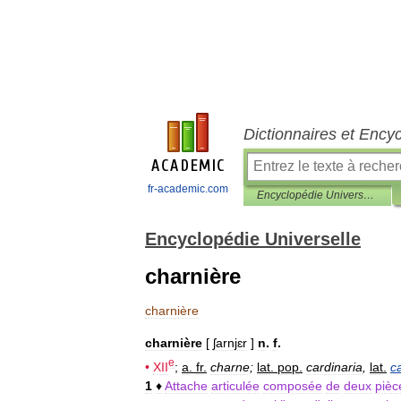
Dictionnaires et Ency
fr-academic.com
Encyclopédie Universelle
Encyclopédie Universelle
charnière
charnière
charnière
[
ʃarnjɛr
]
n
.
f
.
e
•
XII
;
a
.
fr
.
charne
;
lat
.
pop
.
cardinaria
,
lat
.
c
1
♦
Attache
articulée
composée
de
deux
pièc