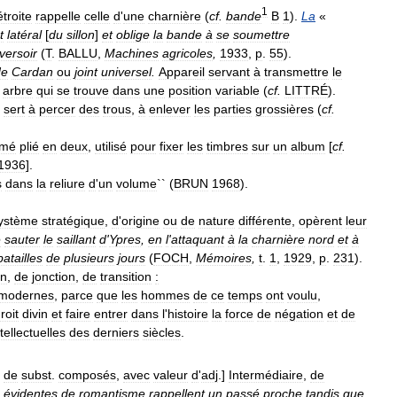
1
étroite
rappelle
celle
d
'
une
charnière
(
cf
.
bande
B
1
).
La
«
t
latéral
[
du
sillon
]
et
oblige
la
bande
à
se
soumettre
versoir
(
T
.
BALLU
,
Machines
agricoles
,
1933
,
p
.
55
).
de
Cardan
ou
joint
universel
.
Appareil
servant
à
transmettre
le
arbre
qui
se
trouve
dans
une
position
variable
(
cf
.
LITTRÉ
).
sert
à
percer
des
trous
,
à
enlever
les
parties
grossières
(
cf
.
mé
plié
en
deux
,
utilisé
pour
fixer
les
timbres
sur
un
album
[
cf
.
1936
].
s
dans
la
reliure
d
'
un
volume
`` (
BRUN
1968
).
ystème
stratégique
,
d
'
origine
ou
de
nature
différente
,
opèrent
leur
e
sauter
le
saillant
d
'
Ypres
,
en
l
'
attaquant
à
la
charnière
nord
et
à
batailles
de
plusieurs
jours
(
FOCH
,
Mémoires
,
t
.
1
,
1929
,
p
.
231
).
on
,
de
jonction
,
de
transition
:
modernes
,
parce
que
les
hommes
de
ce
temps
ont
voulu
,
roit
divin
et
faire
entrer
dans
l
'
histoire
la
force
de
négation
et
de
ntellectuelles
des
derniers
siècles
.
de
subst
.
composés
,
avec
valeur
d
'
adj
.]
Intermédiaire
,
de
évidentes
de
romantisme
rappellent
un
passé
proche
tandis
que