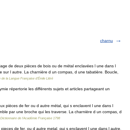
charnu
lage de deux pièces de bois ou de métal enclavées l une dans l
e sur l autre. La charnière d un compas, d une tabatière. Boucle,
e de la Langue Française d'Émile Littré
 répertorie les différents sujets et articles partageant un
pièces de fer ou d autre métal, qui s enclavent l une dans l
emble par une broche qui les traverse. La charnière d un compas, d
…
Dictionnaire de l'Académie Française 1798
eces de fer, ou d autre metal, qui s enclavent l une dans l autre,