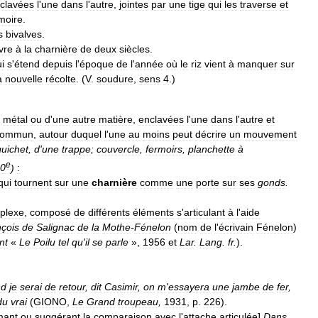
clavées
l
'
une
dans
l
'
autre
,
jointes
par
une
tige
qui
les
traverse
et
moire
.
s
bivalves
.
vre
à
la
charnière
de
deux
siècles
.
i
s
'
étend
depuis
l
'
époque
de
l
'
année
où
le
riz
vient
à
manquer
sur
a
nouvelle
récolte
. (
V
.
soudure
,
sens
4
.)
métal
ou
d
'
une
autre
matière
,
enclavées
l
'
une
dans
l
'
autre
et
commun
,
autour
duquel
l
'
une
au
moins
peut
décrire
un
mouvement
guichet
,
d
'
une
trappe
;
couvercle
,
fermoirs
,
planchette
à
e
0
)
:
qui
tournent
sur
une
charnière
comme
une
porte
sur
ses
gonds
.
plexe
,
composé
de
différents
éléments
s
'
articulant
à
l
'
aide
çois
de
Salignac
de
la
Mothe
-
Fénelon
(
nom
de
l
'
écrivain
Fénelon
)
ant
«
Le
Poilu
tel
qu
'
il
se
parle
»,
1956
et
Lar
.
Lang
.
fr
.
).
nd
je
serai
de
retour
,
dit
Casimir
,
on
m
'
essayera
une
jambe
de
fer
,
du
vrai
(
GIONO
,
Le
Grand
troupeau
,
1931
,
p
.
226
).
mant
ou
suggérant
la
comparaison
avec
l
'
attache
articulée
]
Dans