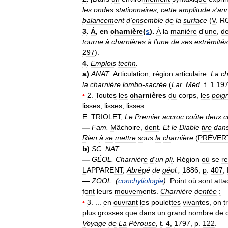
les
ondes
stationnaires
,
cette
amplitude
s
'
an
balancement
d
'
ensemble
de
la
surface
(
V
.
R
3
.
À
,
en
charnière
(
s
).
À
la
manière
d
'
une
,
d
tourne
à
charnières
à
l
'
une
de
ses
extrémités
297
).
4
.
Emplois
techn
.
a
)
ANAT
.
Articulation
,
région
articulaire
.
La
ch
la
charnière
lombo
-
sacrée
(
Lar
.
Méd
.
t
.
1
19
•
2
.
Toutes
les
charnières
du
corps
,
les
poig
lisses
,
lisses
,
lisses
...
E
.
TRIOLET
,
Le
Premier
accroc
coûte
deux
c
—
Fam
.
Mâchoire
,
dent
.
Et
le
Diable
tire
dan
Rien
à
se
mettre
sous
la
charnière
(
PRÉVER
b
)
SC
.
NAT
.
—
GÉOL
.
Charnière
d
'
un
pli
.
Région
où
se
re
LAPPARENT
,
Abrégé
de
géol
.,
1886
,
p
.
407
;
—
ZOOL
. (
conchyliologie
).
Point
où
sont
att
font
leurs
mouvements
.
Charnière
dentée
:
•
3
. ...
en
ouvrant
les
poulettes
vivantes
,
on
t
plus
grosses
que
dans
un
grand
nombre
de
Voyage
de
La
Pérouse
,
t
.
4
,
1797
,
p
.
122
.