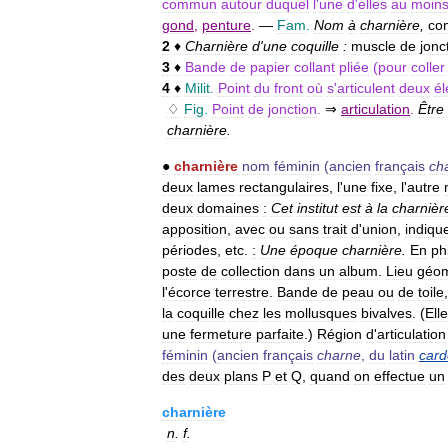
commun
autour
duquel
l
'
une
d
'
elles
au
moin
gond
,
penture
.
—
Fam
.
Nom
à
charnière
,
co
2
♦
Charnière
d
'
une
coquille
:
muscle
de
jonc
3
♦
Bande
de
papier
collant
pliée
(
pour
coller
4
♦
Milit
.
Point
du
front
où
s
'
articulent
deux
é
♢
Fig
.
Point
de
jonction
.
⇒
articulation
.
Être
charnière
.
●
charnière
nom
féminin
(
ancien
français
ch
deux
lames
rectangulaires
,
l
'
une
fixe
,
l
'
autre
deux
domaines
:
Cet
institut
est
à
la
charnièr
apposition
,
avec
ou
sans
trait
d
'
union
,
indiqu
périodes
,
etc
.
:
Une
époque
charnière
.
En
phi
poste
de
collection
dans
un
album
.
Lieu
géom
l
'
écorce
terrestre
.
Bande
de
peau
ou
de
toile
la
coquille
chez
les
mollusques
bivalves
. (
Elle
une
fermeture
parfaite
.)
Région
d
'
articulation
féminin
(
ancien
français
charne
,
du
latin
card
des
deux
plans
P
et
Q
,
quand
on
effectue
un
charnière
n
.
f
.