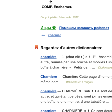
❖
COMP
.
Encharner
.
Encyclopédie
Universelle
.
2012
.
Игры ⚽
Поможем написать реферат
charnier
Regardez d'autres dictionnaires:
charnière
— 1. (char niê r ) s. f. 1° Assemb
autre, réunies par une broche et mobiles l un
boîte à charnière. • Petits os… …
Dictionnair
Charniere
— Charnière Cette page d’homonymie
même nom …
Wikipédia en Français
charnière
— CHARNIÈRE. sub. f. Ce sont deux 
autre, et qui étant percées, sont jointes ens
une boîte, d une montre, d une tabatière 
charniere
— CHARNIERE. s. f. Ce sont deux pi